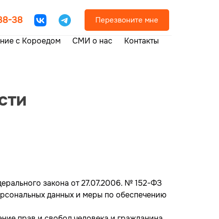
-38-38
Перезвоните мне
ние с Короедом
СМИ о нас
Контакты
сти
рального закона от 27.07.2006. № 152-ФЗ
персональных данных и меры по обеспечению
ение прав и свобод человека и гражданина