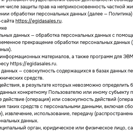
том числе защиты прав на неприкосновенность частной жи
ении обработки персональных данных (далее — Политика
б-сайта
https://egidasales.ru
.
ике
льных данных — обработка персональных данных с помощ
ременное прекращение обработки персональных данных (
ных).
и информационных материалов, а также программ для ЭВМ
су https://egidasales.ru.
 данных — совокупность содержащихся в базах данных п
хнических средств.
действия, в результате которых невозможно определить 
анных конкретному Пользователю или иному субъекту п
е действие (операция) или совокупность действий (опер
ия таких средств с персональными данными, включая сбо
), извлечение, использование, передачу (распространени
ональных данных.
ниципальный орган, юридическое или физическое лицо, с