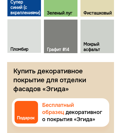
Супер
синий (с
вкраплениями)
Зеленый луг
Фисташковый
Мокрый
Пломбир
Графит #14
асфальт
Купить декоративное
покрытие для отделки
фасадов «Эгида»
Бесплатный
образец
декоративног
Подарок
о покрытия «Эгида»