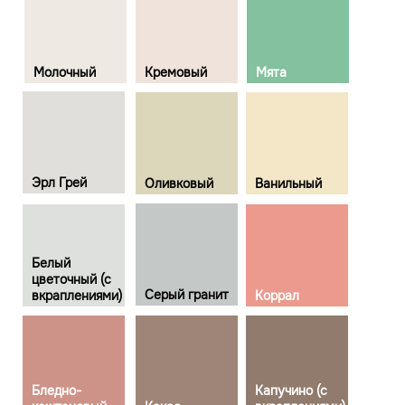
Молочный
Кремовый
Мята
Эрл Грей
Оливковый
Ванильный
Белый
цветочный (с
Серый гранит
вкраплениями)
Коррал
Бледно-
Капучино (с